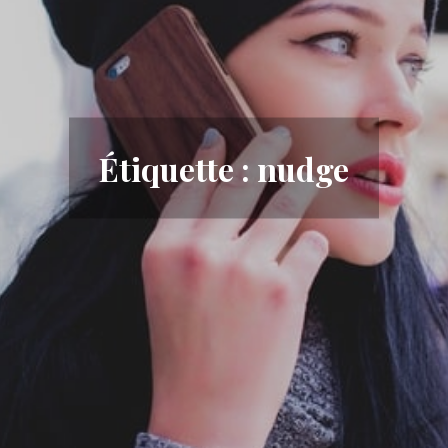
Étiquette :
nudge