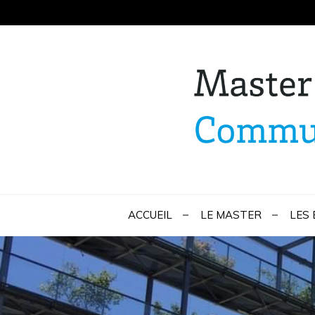
Skip
to
content
Master Marketi
ACCUEIL
LE MASTER
LES