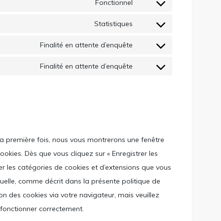
Fonctionnel
Consent
to
Statistiques
Consent
service
to
Finalité en attente d’enquête
wordpress
Consent
service
to
Finalité en attente d’enquête
google-
Consent
service
analytics
to
google-
service
fonts
divers
la première fois, nous vous montrerons une fenêtre
cookies. Dès que vous cliquez sur « Enregistrer les
ser les catégories de cookies et d’extensions que vous
uelle, comme décrit dans la présente politique de
ion des cookies via votre navigateur, mais veuillez
 fonctionner correctement.