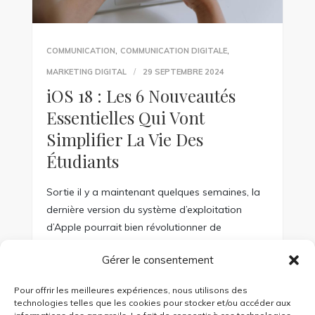
,
,
COMMUNICATION
COMMUNICATION DIGITALE
MARKETING DIGITAL
29 SEPTEMBRE 2024
iOS 18 : Les 6 Nouveautés
Essentielles Qui Vont
Simplifier La Vie Des
Étudiants
Sortie il y a maintenant quelques semaines, la
dernière version du système d’exploitation
d’Apple pourrait bien révolutionner de
nombreux aspects de la vie des étudiants. De
Gérer le consentement
l’intelligence artificielle aux solutions de santé
mentale, en passant par des simplifications
Pour offrir les meilleures expériences, nous utilisons des
d’usage, voici les 6 fonctionnalités essentielles à
technologies telles que les cookies pour stocker et/ou accéder aux