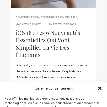
,
,
COMMUNICATION
COMMUNICATION DIGITALE
MARKETING DIGITAL
29 SEPTEMBRE 2024
iOS 18 : Les 6 Nouveautés
Essentielles Qui Vont
Simplifier La Vie Des
Étudiants
Sortie il y a maintenant quelques semaines, la
dernière version du système d’exploitation
d’Apple pourrait bien révolutionner de
nombreux aspects de la vie des étudiants. De
Gérer le consentement
l’intelligence artificielle aux solutions de santé
mentale, en passant par des simplifications
Pour offrir les meilleures expériences, nous utilisons des
d’usage, voici les 6 fonctionnalités essentielles à
technologies telles que les cookies pour stocker et/ou accéder aux