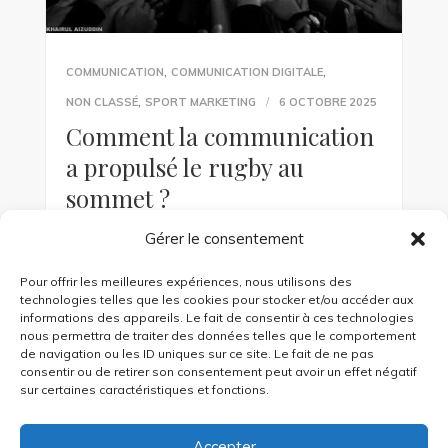
,
,
COMMUNICATION
COMMUNICATION DIGITALE
,
NON CLASSÉ
SPORT MARKETING
6 OCTOBRE 2025
Comment la communication
a propulsé le rugby au
sommet ?
Gérer le consentement
Une discipline transformée par l’image et les
mots Le rugby a longtemps été perçu comme
Pour offrir les meilleures expériences, nous utilisons des
un sport réservé aux adeptes, même presque
technologies telles que les cookies pour stocker et/ou accéder aux
réservé à certaines […]
informations des appareils. Le fait de consentir à ces technologies
nous permettra de traiter des données telles que le comportement
de navigation ou les ID uniques sur ce site. Le fait de ne pas
KEEP READING
consentir ou de retirer son consentement peut avoir un effet négatif
sur certaines caractéristiques et fonctions.
Accepter