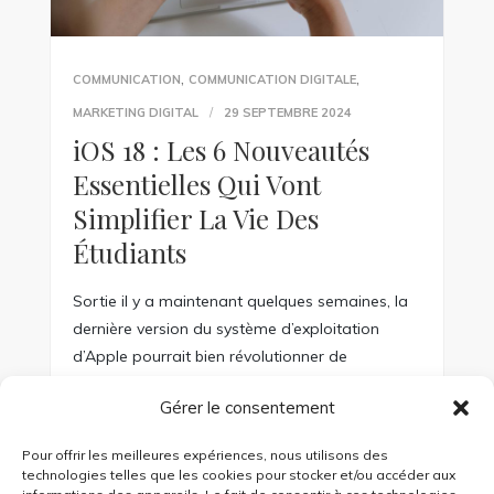
,
,
COMMUNICATION
COMMUNICATION DIGITALE
MARKETING DIGITAL
29 SEPTEMBRE 2024
iOS 18 : Les 6 Nouveautés
Essentielles Qui Vont
Simplifier La Vie Des
Étudiants
Sortie il y a maintenant quelques semaines, la
dernière version du système d’exploitation
d’Apple pourrait bien révolutionner de
nombreux aspects de la vie des étudiants. De
Gérer le consentement
l’intelligence artificielle aux solutions de santé
mentale, en passant par des simplifications
Pour offrir les meilleures expériences, nous utilisons des
d’usage, voici les 6 fonctionnalités essentielles à
technologies telles que les cookies pour stocker et/ou accéder aux