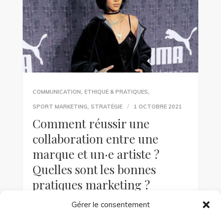
,
,
COMMUNICATION
ETHIQUE & PRATIQUES
,
SPORT MARKETING
STRATÉGIE
1 OCTOBRE 2021
Comment réussir une
collaboration entre une
marque et un·e artiste ?
Quelles sont les bonnes
pratiques marketing ?
Gérer le consentement
Si tu as cliqué sur cet article, c’est
probablement que tu es intéressé·e par les