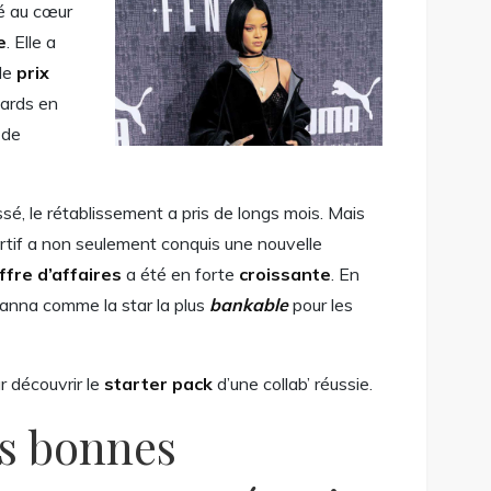
é au cœur
e
. Elle a
 le
prix
ards en
 de
é, le rétablissement a pris de longs mois. Mais
ortif a non seulement conquis une nouvelle
ffre d’affaires
a été en forte
croissante
. En
hanna comme la star la plus
bankable
pour les
r découvrir le
starter pack
d’une collab’ réussie.
es bonnes