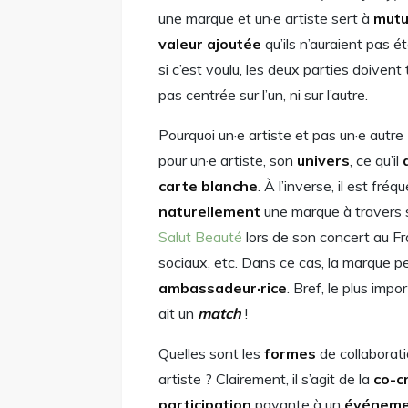
une marque et un·e artiste sert à
mutu
valeur ajoutée
qu’ils n’auraient pas é
si c’est voulu, les deux parties doivent
pas centrée sur l’un, ni sur l’autre.
Pourquoi un·e artiste et pas un·e aut
pour un·e artiste, son
univers
, ce qu’il
carte blanche
. À l’inverse, il est fr
naturellement
une marque à travers 
Salut Beauté
lors de son concert au Fr
sociaux, etc. Dans ce cas, la marque p
ambassadeur·rice
. Bref, le plus im
ait un
match
!
Quelles sont les
formes
de collaborati
artiste ? Clairement, il s’agit de la
co-c
participation
payante à un
événem