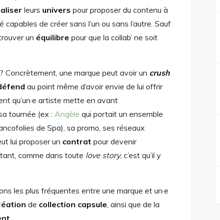
aliser
leurs
univers
pour proposer du contenu à
té capables de créer sans l’un ou sans l’autre. Sauf
 trouver un
équilibre
pour que la collab’ ne soit
re ? Concrètement, une marque peut avoir un
crush
défend
au point même d’avoir envie de lui offrir
équent qu’un·e artiste mette en avant
sa tournée (ex :
Angèle
qui portait un ensemble
ancofolies de Spa), sa promo, ses réseaux
eut lui proposer un
contrat
pour devenir
portant, comme dans toute
love story
, c’est qu’il y
ons les plus fréquentes entre une marque et un·e
réation
de
collection capsule
, ainsi que
de la
ent
.