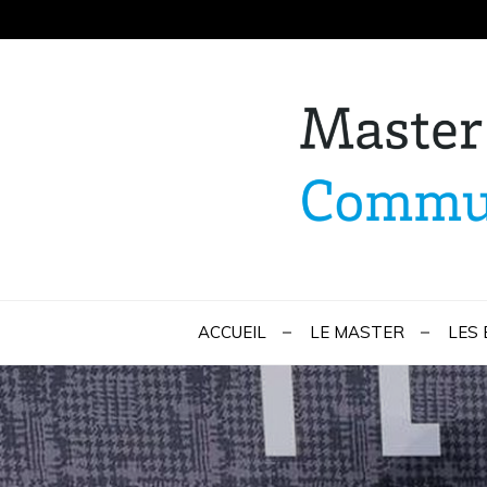
Skip
to
content
Master Marketi
ACCUEIL
LE MASTER
LES