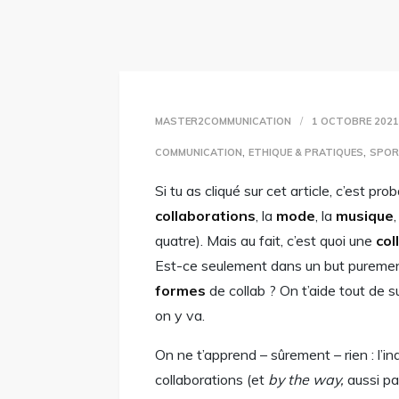
MASTER2COMMUNICATION
1 OCTOBRE 202
,
,
COMMUNICATION
ETHIQUE & PRATIQUES
SPOR
Si tu as cliqué sur cet article, c’est p
collaborations
, la
mode
, la
musique
quatre). Mais au fait, c’est quoi une
col
Est-ce seulement dans un but pureme
formes
de collab ? On t’aide tout de sui
on y va.
On ne t’apprend – sûrement – rien : l’i
collaborations (et
by the way,
aussi pa