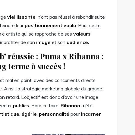
mage
vieillissante
, n’ont pas réussi à rebondir suite
teindre leur
positionnement voulu
. Pour cette
n·e artiste qui se rapproche de ses
valeurs
,
r profiter de son
image
et son
audience.
b’ réussie : Puma x Rihanna :
ng terme à succès !
st mal en point, avec des concurrents directs
 Ainsi, la stratégie marketing globale du groupe
on retard. L’objectif est donc d’avoir une image
uveaux
publics
. Pour ce faire,
Rihanna
a été
rtistique
,
égérie
,
personnalité
pour
incarner