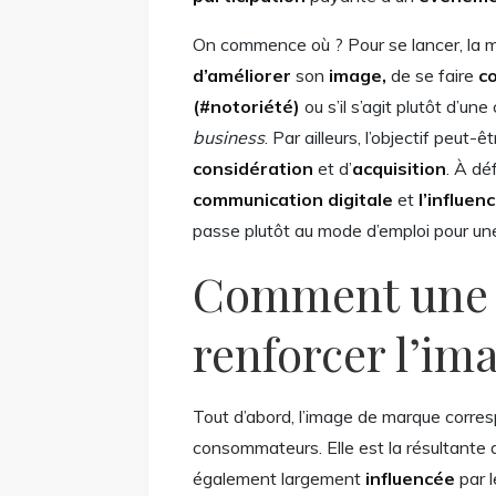
On commence où ? Pour se lancer, la ma
d’améliorer
son
image,
de se faire
c
(#notoriété)
ou s’il s’agit plutôt d’un
business
. Par ailleurs, l’objectif peut-
considération
et d’
acquisition
. À déf
communication digitale
et
l’influen
passe plutôt au mode d’emploi pour une
Comment une c
renforcer l’im
Tout d’abord, l’image de marque corres
consommateurs. Elle est la résultante d
également largement
influencée
par l