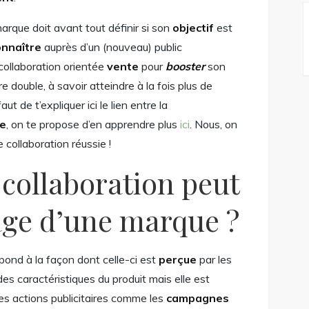
rque doit avant tout définir si son
objectif
est
onnaître
auprès d’un (nouveau) public
e collaboration orientée
vente
pour
booster
son
être double, à savoir atteindre à la fois plus de
aut de t’expliquer ici le lien entre la
ce
, on te propose d’en apprendre plus
ici
. Nous, on
 collaboration réussie !
ollaboration peut
age d’une marque ?
pond à la façon dont celle-ci est
perçue
par les
es caractéristiques du produit mais elle est
es actions publicitaires comme les
campagnes