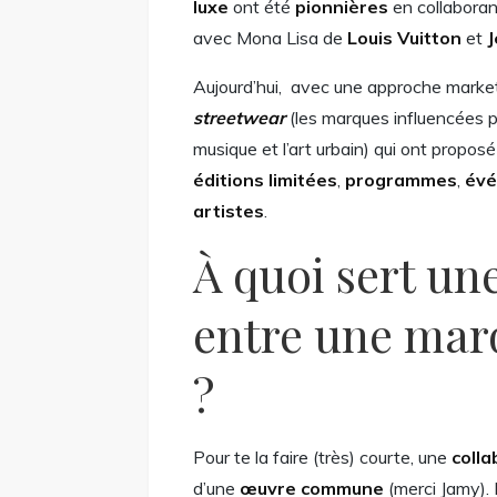
luxe
ont été
pionnières
en collabora
avec Mona Lisa de
Louis Vuitton
et
J
Aujourd’hui, avec une approche marketi
streetwear
(les marques influencées p
musique et l’art urbain) qui ont prop
éditions limitées
,
programmes
,
év
artistes
.
À quoi sert un
entre une marq
?
Pour te la faire (très) courte, une
colla
d’une
œuvre commune
(merci Jamy). 