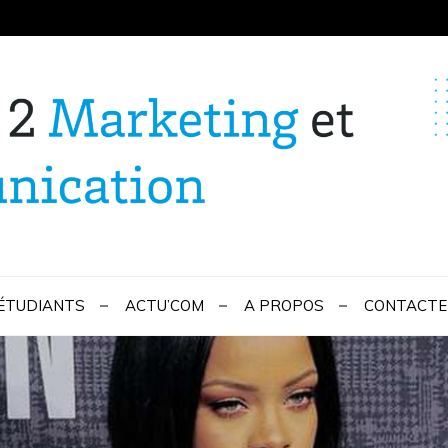
ng et Communication –
 ÉTUDIANTS
ACTU’COM
A PROPOS
CONTACTE