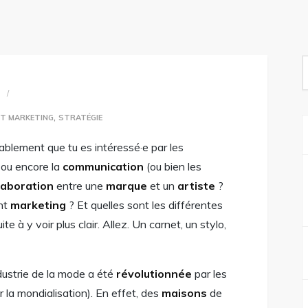
S
f
1
,
T MARKETING
STRATÉGIE
robablement que tu es intéressé·e par les
, ou encore la
communication
(ou bien les
laboration
entre une
marque
et un
artiste
?
nt
marketing
? Et quelles sont les différentes
te à y voir plus clair. Allez. Un carnet, un stylo,
ndustrie de la mode a été
révolutionnée
par les
r la mondialisation). En effet, des
maisons
de