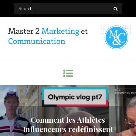
Skip
Search
to
for:
content
Master Marketing et
Communication – IAE Bordeaux
Comment les Athlètes
Influenceurs redéfinissent