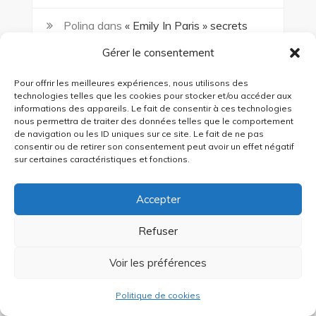
Polina
dans
« Emily In Paris » secrets
pour booster votre Instagram : tactiques
Gérer le consentement
Alvarez
dans
Marketing d’influence : les
Pour offrir les meilleures expériences, nous utilisons des
technologies telles que les cookies pour stocker et/ou accéder aux
maisons de luxe ne peuvent plus s’en passer
informations des appareils. Le fait de consentir à ces technologies
pour communiquer
nous permettra de traiter des données telles que le comportement
de navigation ou les ID uniques sur ce site. Le fait de ne pas
consentir ou de retirer son consentement peut avoir un effet négatif
Evy
dans
Les influenceurs virtuels sont-
sur certaines caractéristiques et fonctions.
ils l’avenir du marketing d’influence pour les
marques ?
Accepter
TROUCHE
dans
Le marketing UGC : une
Refuser
stratégie gagnante ?
Voir les préférences
Politique de cookies