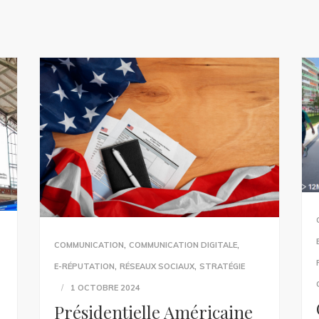
,
,
COMMUNICATION
COMMUNICATION DIGITALE
,
,
E-RÉPUTATION
RÉSEAUX SOCIAUX
STRATÉGIE
1 OCTOBRE 2024
Présidentielle Américaine