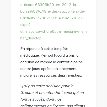
e-ricard-68398b29_en-2012-la-
banni%C3%A8re-des-supporters-de-
l-activity-7236799954394959873-
akpp?
utm_source=share&utm_medium=mem
ber_desktop
.
En réponse à cette tempête
médiatique, Pernod Ricard a pris la
décision de rompre le contrat à peine
quatre jours après son lancement,
malgré les ressources déjà investies.
“
J’ai pris cette décision pour le
Groupe et en entendant ceux qui en
font le succès, dont nos
collaborateurs en France, nos clients