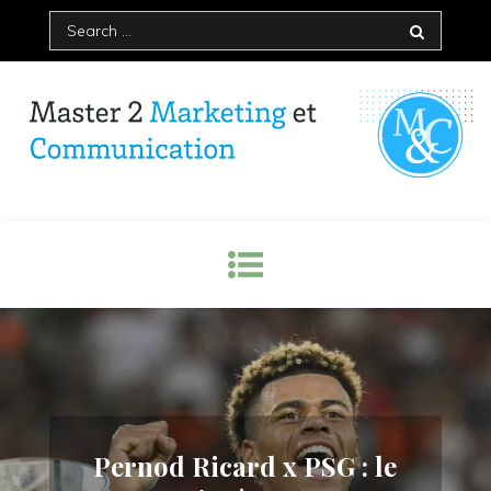
Skip
Search
to
for:
content
Master Marketing et
Communication – IAE Bordeaux
Pernod Ricard x PSG : le