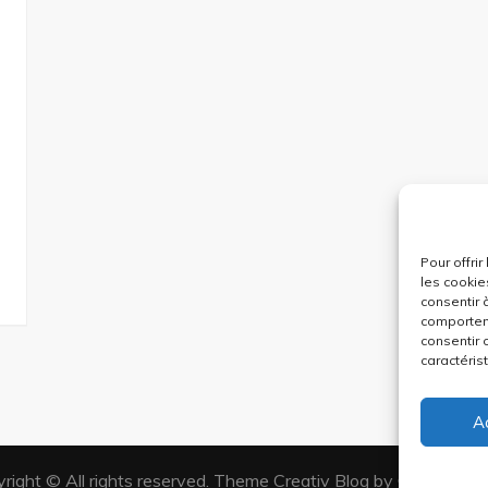
Pour offri
les cookie
consentir 
comporteme
consentir 
caractéris
A
right © All rights reserved. Theme Creativ Blog by
Creativ Th