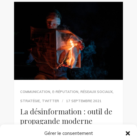
,
,
,
COMMUNICATION
E-RÉPUTATION
RÉSEAUX SOCIAUX
,
STRATÉGIE
TWITTER
17 SEPTEMBRE 2021
La désinformation : outil de
propagande moderne
Gérer le consentement
Avez-vous lu les dernières actualités ? Un titre