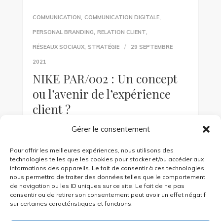
,
,
COMMUNICATION
COMMUNICATION DIGITALE
,
,
PERSONAL BRANDING
RELATION CLIENT
,
RÉSEAUX SOCIAUX
STRATÉGIE
29 SEPTEMBRE
2021
NIKE PAR/002 : Un concept
ou l’avenir de l’expérience
client ?
Gérer le consentement
La marque a virgule s’est lancée dans une
nouvelle course contre la montre avec son
Pour offrir les meilleures expériences, nous utilisons des
mouvement « Move to Zero ». Ce dernier
technologies telles que les cookies pour stocker et/ou accéder aux
s’inscrit dans la stratégie […]
informations des appareils. Le fait de consentir à ces technologies
nous permettra de traiter des données telles que le comportement
de navigation ou les ID uniques sur ce site. Le fait de ne pas
consentir ou de retirer son consentement peut avoir un effet négatif
KEEP READING
sur certaines caractéristiques et fonctions.