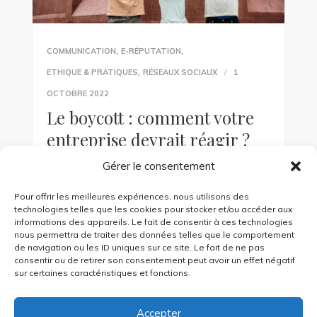
,
,
COMMUNICATION
E-RÉPUTATION
,
ETHIQUE & PRATIQUES
RÉSEAUX SOCIAUX
1
OCTOBRE 2022
Le boycott : comment votre
entreprise devrait réagir ?
Gérer le consentement
Zara, Nike, Shein, la Coupe du monde de
football au Qatar : les consommateurs
Pour offrir les meilleures expériences, nous utilisons des
dénoncent et boycottent de plus en plus les
technologies telles que les cookies pour stocker et/ou accéder aux
informations des appareils. Le fait de consentir à ces technologies
marques. Si votre […]
nous permettra de traiter des données telles que le comportement
de navigation ou les ID uniques sur ce site. Le fait de ne pas
consentir ou de retirer son consentement peut avoir un effet négatif
KEEP READING
sur certaines caractéristiques et fonctions.
Accepter