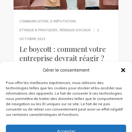
,
,
COMMUNICATION
E-RÉPUTATION
,
ETHIQUE & PRATIQUES
RÉSEAUX SOCIAUX
1
OCTOBRE 2022
Le boycott : comment votre
entreprise devrait réagir ?
Gérer le consentement
Zara, Nike, Shein, la Coupe du monde de
football au Qatar : les consommateurs
Pour offrir les meilleures expériences, nous utilisons des
dénoncent et boycottent de plus en plus les
technologies telles que les cookies pour stocker et/ou accéder aux
marques. Si votre […]
informations des appareils. Le fait de consentir à ces technologies
nous permettra de traiter des données telles que le comportement
de navigation ou les ID uniques sur ce site. Le fait de ne pas
consentir ou de retirer son consentement peut avoir un effet négatif
KEEP READING
sur certaines caractéristiques et fonctions.
Accepter