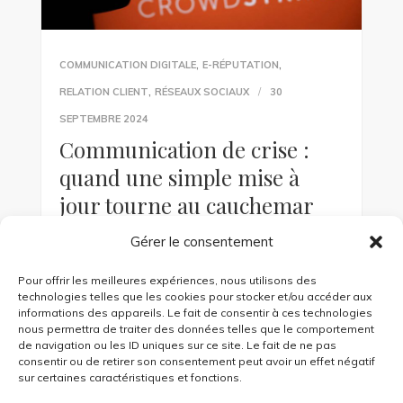
,
,
COMMUNICATION DIGITALE
E-RÉPUTATION
,
RELATION CLIENT
RÉSEAUX SOCIAUX
30
SEPTEMBRE 2024
Communication de crise :
quand une simple mise à
jour tourne au cauchemar
Gérer le consentement
Vous en avez peut-être entendu parler : le 19
juillet 2024, une panne a touché des terminaux
Pour offrir les meilleures expériences, nous utilisons des
Windows partout à travers le monde, causant
technologies telles que les cookies pour stocker et/ou accéder aux
des perturbations […]
informations des appareils. Le fait de consentir à ces technologies
nous permettra de traiter des données telles que le comportement
de navigation ou les ID uniques sur ce site. Le fait de ne pas
consentir ou de retirer son consentement peut avoir un effet négatif
KEEP READING
sur certaines caractéristiques et fonctions.