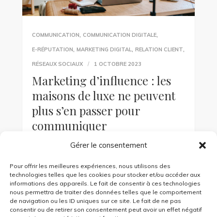
,
,
COMMUNICATION
COMMUNICATION DIGITALE
,
,
,
E-RÉPUTATION
MARKETING DIGITAL
RELATION CLIENT
RÉSEAUX SOCIAUX
1 OCTOBRE 2023
Marketing d’influence : les
maisons de luxe ne peuvent
plus s’en passer pour
communiquer
Gérer le consentement
Le marketing d’influence est un fait de mode
porté par les réseaux sociaux qui privilégie le
Pour offrir les meilleures expériences, nous utilisons des
contenu visuel à travers les posts d’images et
technologies telles que les cookies pour stocker et/ou accéder aux
vidéos. […]
informations des appareils. Le fait de consentir à ces technologies
nous permettra de traiter des données telles que le comportement
de navigation ou les ID uniques sur ce site. Le fait de ne pas
consentir ou de retirer son consentement peut avoir un effet négatif
KEEP READING