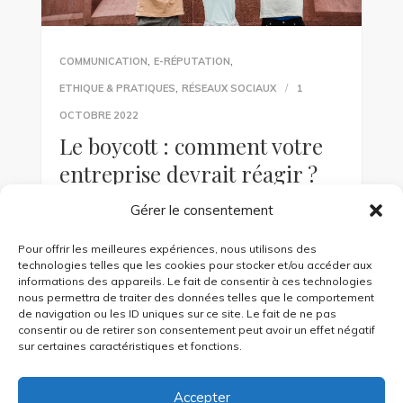
,
,
COMMUNICATION
E-RÉPUTATION
,
ETHIQUE & PRATIQUES
RÉSEAUX SOCIAUX
1
OCTOBRE 2022
Le boycott : comment votre
entreprise devrait réagir ?
Gérer le consentement
Zara, Nike, Shein, la Coupe du monde de
football au Qatar : les consommateurs
Pour offrir les meilleures expériences, nous utilisons des
dénoncent et boycottent de plus en plus les
technologies telles que les cookies pour stocker et/ou accéder aux
marques. Si votre […]
informations des appareils. Le fait de consentir à ces technologies
nous permettra de traiter des données telles que le comportement
de navigation ou les ID uniques sur ce site. Le fait de ne pas
KEEP READING
consentir ou de retirer son consentement peut avoir un effet négatif
sur certaines caractéristiques et fonctions.
Accepter