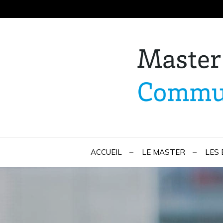
Skip
to
content
Master Marketi
ACCUEIL
LE MASTER
LES