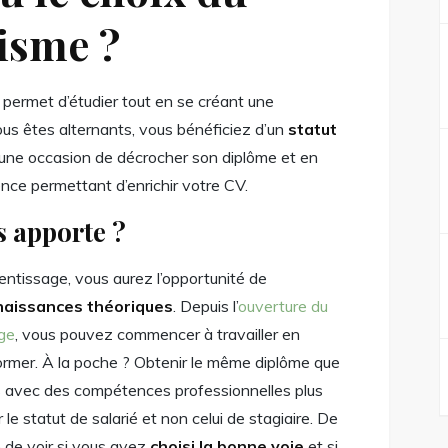
isme ?
 permet d’étudier tout en se créant une
ous êtes alternants, vous bénéficiez d’un
statut
ne occasion de décrocher son diplôme et en
ience permettant d’enrichir votre CV.
s apporte ?
entissage, vous aurez l’opportunité de
naissances théoriques
. Depuis l’
ouverture du
ge
, vous pouvez commencer à travailler en
former. À la poche ? Obtenir le même diplôme que
ais avec des compétences professionnelles plus
 le statut de salarié et non celui de stagiaire. De
té de voir si vous avez
choisi la bonne voie
et si