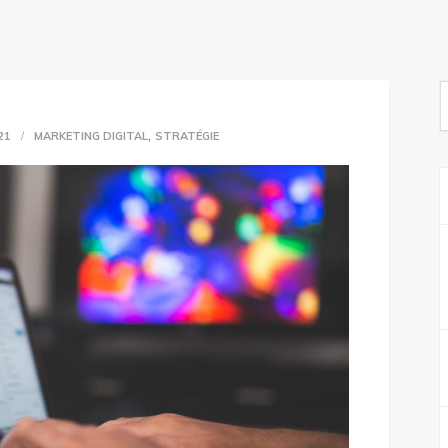
S
f
,
21
MARKETING DIGITAL
STRATÉGIE