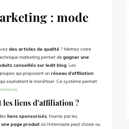
marketing : mode
rivez
des articles de qualité
? Mettez votre
te technique marketing permet de
gagner une
uits conseillés sur ledit blog
. Les
groupes qui proposent un
réseau d’affiliation
et qui souhaitent le monétiser. Ce système permet
commerce
.
es liens d’affiliation ?
des
liens sponsorisés
, fournis par les
 une page produit
où l’internaute peut choisir ou