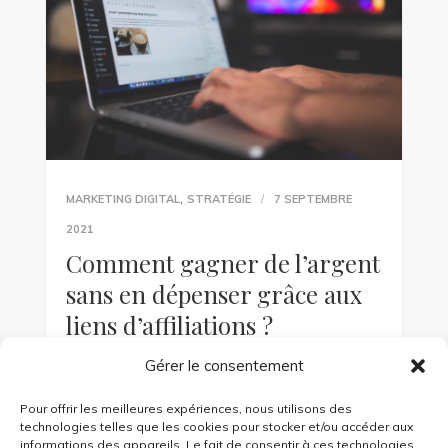
,
MARKETING DIGITAL
STRATÉGIE
7 SEPTEMBRE
2021
Comment gagner de l’argent
sans en dépenser grâce aux
liens d’affiliations ?
Gérer le consentement
Monétiser son blog est l’objectif de toute
personne souhaitant vivre de son activité sur le
Pour offrir les meilleures expériences, nous utilisons des
web. Comment faire de l’affiliation marketing
technologies telles que les cookies pour stocker et/ou accéder aux
sur son blog ?
informations des appareils. Le fait de consentir à ces technologies