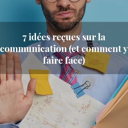
7 idées reçues sur la
communication (et comment y
faire face)