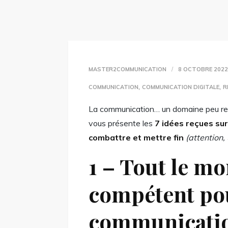
MASTER2COMMUNICATION
8 OCTOBRE 202
,
,
COMMUNICATION
COMMUNICATION DIGITALE
R
La communication… un domaine peu reco
vous présente les
7 idées reçues su
combattre et mettre fin
(attention,
1 – Tout le mo
compétent pou
communicati