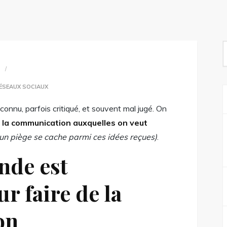
S
f
2
ÉSEAUX SOCIAUX
nnu, parfois critiqué, et souvent mal jugé. On
r la communication auxquelles on veut
 un piège se cache parmi ces idées reçues)
.
nde est
r faire de la
on